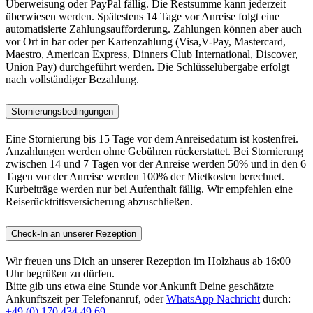
Überweisung oder PayPal fällig. Die Restsumme kann jederzeit
überwiesen werden. Spätestens 14 Tage vor Anreise folgt eine
automatisierte Zahlungsaufforderung. Zahlungen können aber auch
vor Ort in bar oder per Kartenzahlung (Visa,V-Pay, Mastercard,
Maestro, American Express, Dinners Club International, Discover,
Union Pay) durchgeführt werden. Die Schlüsselübergabe erfolgt
nach vollständiger Bezahlung.
Stornierungsbedingungen
Eine Stornierung bis 15 Tage vor dem Anreisedatum ist kostenfrei.
Anzahlungen werden ohne Gebühren rückerstattet. Bei Stornierung
zwischen 14 und 7 Tagen vor der Anreise werden 50% und in den 6
Tagen vor der Anreise werden 100% der Mietkosten berechnet.
Kurbeiträge werden nur bei Aufenthalt fällig. Wir empfehlen eine
Reiserücktrittsversicherung abzuschließen.
Check-In an unserer Rezeption
Wir freuen uns Dich an unserer Rezeption im Holzhaus ab 16:00
Uhr begrüßen zu dürfen.
Bitte gib uns etwa eine Stunde vor Ankunft Deine geschätzte
Ankunftszeit per Telefonanruf, oder
WhatsApp Nachricht
durch:
+49 (0) 170 434 49 69